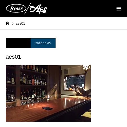
aes01
2018.10.05
aes01