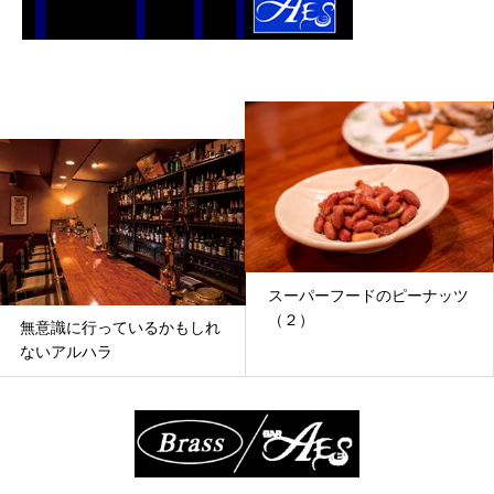
スーパーフードのピーナッツ
北千住 オーセンティック
（２）
ー
れ