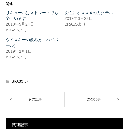
Twitter
に
関連
で
は
共
ク
リキュールはストレートでも
女性にオススメのカクテル
有
リ
(新
ッ
楽しめます
2019年3月22日
し
ク
2019年5月24日
BRASSより
い
し
ウ
て
BRASSより
ィ
く
ン
だ
ウイスキーの飲み方（ハイボ
ド
さ
ウ
い
ール）
で
(新
2019年2月1日
開
し
き
い
BRASSより
ま
ウ
す)
ィ
ン
ド
ウ
で
開
BRASSより
き
ま
す)
関連記事