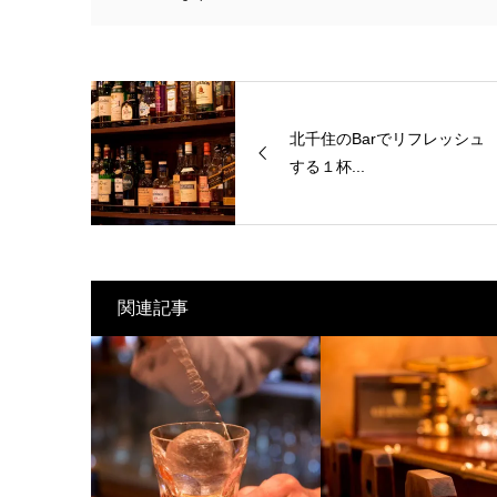
ド
ウ
で
開
き
ま
す)
北千住のBarでリフレッシュ
する１杯...
関連記事