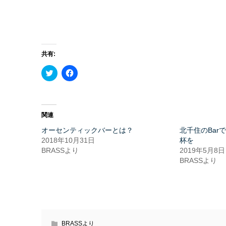
共有:
ク
Facebook
リ
で
ッ
共
ク
有
し
す
て
る
Twitter
に
関連
で
は
共
ク
オーセンティックバーとは？
有
リ
北千住のBar
(新
ッ
2018年10月31日
杯を
し
ク
い
し
BRASSより
2019年5月8日
ウ
て
BRASSより
ィ
く
ン
だ
ド
さ
ウ
い
で
(新
開
し
き
い
ま
ウ
す)
ィ
ン
BRASSより