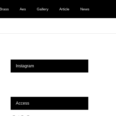
Brass
Aes
Gallery
Article
News
Instagram
Access