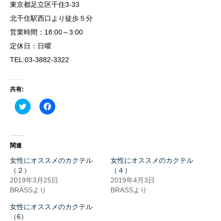
東京都足立区千住3-33
北千住駅西口より徒歩５分
営業時間：18:00～3:00
定休日：日曜
TEL:03-3882-3322
共有:
ク
Facebook
リ
で
ッ
共
ク
有
し
す
て
る
Twitter
に
関連
で
は
共
ク
女性にオススメのカクテル
女性にオススメのカクテル
有
リ
(新
ッ
（２）
（４）
し
ク
2019年3月25日
2019年4月3日
い
し
ウ
て
BRASSより
BRASSより
ィ
く
ン
だ
女性にオススメのカクテル
ド
さ
ウ
い
（6）
で
(新