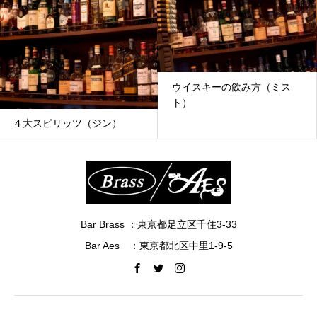
ウイスキーの飲み方（ミス
Bar
ト）
ピリッツ（ジン）
Bar Brass ：東京都足立区千住3-33
Bar Aes ：東京都北区中里1-9-5