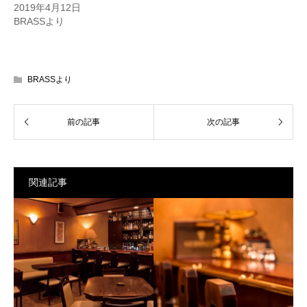
2019年4月12日
開
し
き
い
BRASSより
ま
ウ
す)
ィ
ン
ド
ウ
で
開
BRASSより
き
ま
す)
関連記事