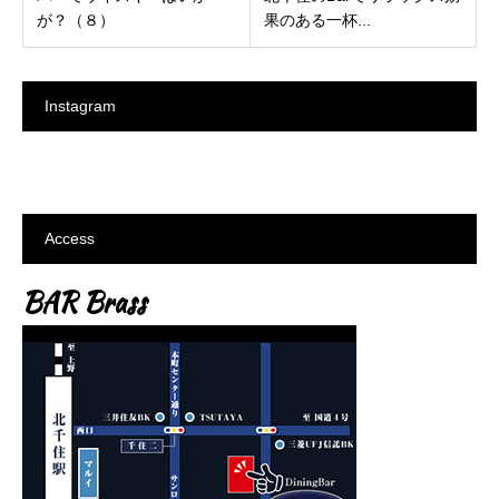
が？（８）
果のある一杯...
Instagram
Access
BAR Brass