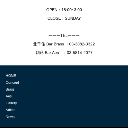
OPEN：18:00~3:00
CLOSE：SUNDAY
ーーーTELーーー
北千住 Bar Brass ：
03-3882-3322
駒込 Bar Aes ：
03-5814-2077
HOME
Concept
Brass
Aes
Gallery
Article
News