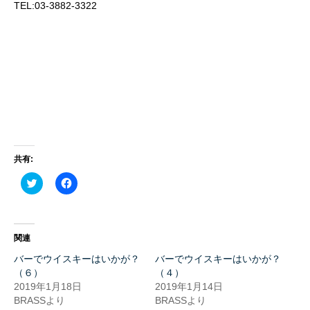
TEL:03-3882-3322
共有:
ク
Facebook
リ
で
ッ
共
ク
有
し
す
て
る
Twitter
に
関連
で
は
共
ク
バーでウイスキーはいかが？
バーでウイスキーはいかが？
有
リ
(新
ッ
（６）
（４）
し
ク
2019年1月18日
2019年1月14日
い
し
ウ
て
BRASSより
BRASSより
ィ
く