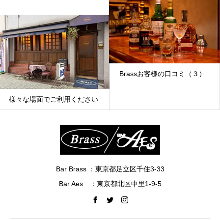
Brassお客様の口コミ（３）
チ
々な場面でご利用ください
Bar Brass ：東京都足立区千住3-33
Bar Aes ：東京都北区中里1-9-5