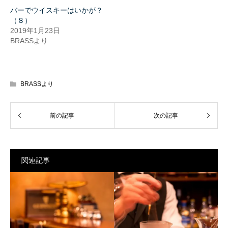
ン
だ
バーでウイスキーはいかが？
ド
さ
ウ
い
（８）
で
(新
2019年1月23日
開
し
き
い
BRASSより
ま
ウ
す)
ィ
ン
ド
ウ
で
開
BRASSより
き
ま
す)
関連記事