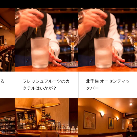
する
フレッシュフルーツのカ
北千住 オーセンティッ
クテルはいかが？
クバー