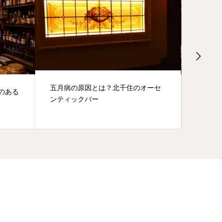
のオーセ
北千住のBarでリフレッシュする１杯
Ba
をどうぞ（３）