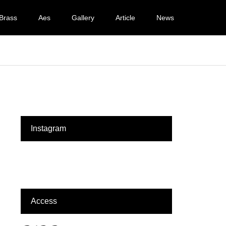
Brass
Aes
Gallery
Article
News
Instagram
Access